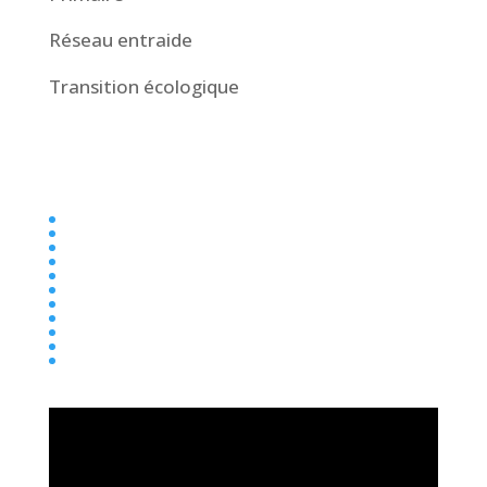
Réseau entraide
Transition écologique
Collège
Ecole
Elémentaire
Ensemble scolaire
Maternelle
newsletter
Parentalité
Presse
Primaire
Réseau entraide
Transition écologique