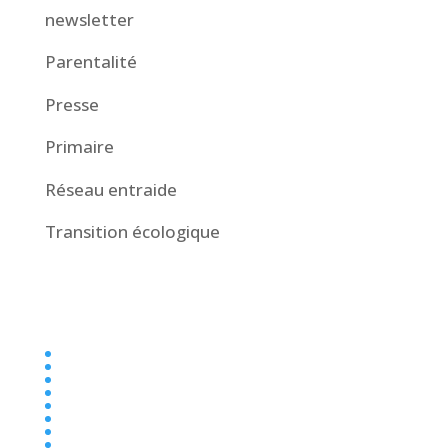
newsletter
Parentalité
Presse
Primaire
Réseau entraide
Transition écologique
Collège
Ecole
Elémentaire
Ensemble scolaire
Maternelle
newsletter
Parentalité
Presse