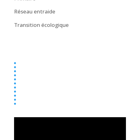
Réseau entraide
Transition écologique
Collège
Ecole
Elémentaire
Ensemble scolaire
Maternelle
newsletter
Parentalité
Presse
Primaire
Réseau entraide
Transition écologique