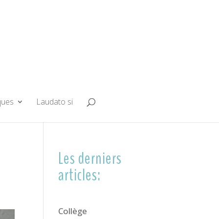
ques
Laudato si
Les derniers
articles:
Collège