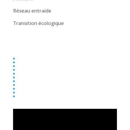
Réseau entraide
Transition écologique
Collège
Ecole
Elémentaire
Ensemble scolaire
Maternelle
newsletter
Parentalité
Presse
Primaire
Réseau entraide
Transition écologique