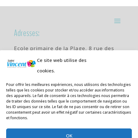
Adresses:
Ecole primaire de la Plage,
8 rue des
Jasmins 64700 Hendaye
Ce site web utilise des
Téléphone
05 59 20 67 28
cookies.
Collège Hendaye ville,
1 rue de la
Pour offrir les meilleures expériences, nous utilisons des technologies
Libération 64700 Hendaye
telles que les cookies pour stocker et/ou accéder aux informations
Téléphone 05 59 48 89 00
des appareils. Le fait de consentir à ces technologies nous permettra
de traiter des données telles que le comportement de navigation ou
les ID uniques sur ce site. Le fait de ne pas consentir ou de retirer son
E-mail
:
secretariat@saintvincent.eus
consentement peut avoir un effet négatif sur certaines caractéristiques
et fonctions.
OK