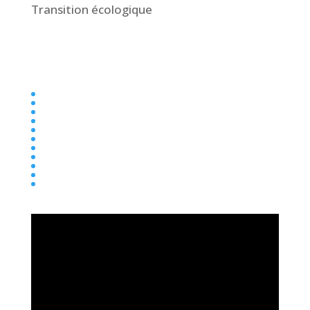
Transition écologique
Collège
Ecole
Elémentaire
Ensemble scolaire
Maternelle
newsletter
Parentalité
Presse
Primaire
Réseau entraide
Transition écologique