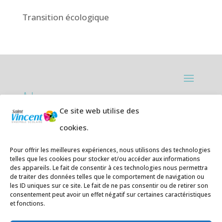
Transition écologique
Adresses:
Ce site web utilise des
Ecole primaire de la Plage,
8 rue des
cookies.
Jasmins 64700 Hendaye
Téléphone
05 59 20 67 28
Pour offrir les meilleures expériences, nous utilisons des technologies
telles que les cookies pour stocker et/ou accéder aux informations
des appareils. Le fait de consentir à ces technologies nous permettra
Collège Hendaye ville,
1 rue de la
de traiter des données telles que le comportement de navigation ou
Libération 64700 Hendaye
les ID uniques sur ce site. Le fait de ne pas consentir ou de retirer son
consentement peut avoir un effet négatif sur certaines caractéristiques
Téléphone 05 59 48 89 00
et fonctions.
E-mail
:
secretariat@saintvincent.eus