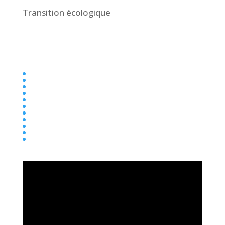
Transition écologique
Collège
Ecole
Elémentaire
Ensemble scolaire
Maternelle
newsletter
Parentalité
Presse
Primaire
Réseau entraide
Transition écologique