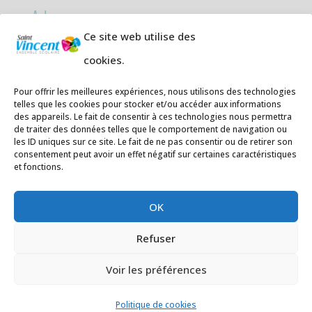
Adresses:
Ce site web utilise des
Ecole primaire de la Plage,
8 rue des
cookies.
Jasmins 64700 Hendaye
Téléphone
05 59 20 67 28
Pour offrir les meilleures expériences, nous utilisons des technologies
telles que les cookies pour stocker et/ou accéder aux informations
des appareils. Le fait de consentir à ces technologies nous permettra
Collège Hendaye ville,
1 rue de la
de traiter des données telles que le comportement de navigation ou
Libération 64700 Hendaye
les ID uniques sur ce site. Le fait de ne pas consentir ou de retirer son
consentement peut avoir un effet négatif sur certaines caractéristiques
Téléphone 05 59 48 89 00
et fonctions.
E-mail
:
secretariat@saintvincent.eus
OK
Refuser
Voir les préférences
Politique de cookies