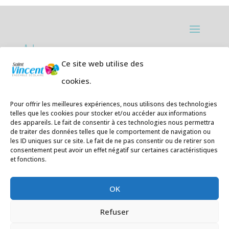
Adresses:
Ce site web utilise des
Ecole primaire de la Plage,
8 rue des
cookies.
Jasmins 64700 Hendaye
Téléphone
05 59 20 67 28
Pour offrir les meilleures expériences, nous utilisons des technologies
telles que les cookies pour stocker et/ou accéder aux informations
des appareils. Le fait de consentir à ces technologies nous permettra
Collège Hendaye ville,
1 rue de la
de traiter des données telles que le comportement de navigation ou
Libération 64700 Hendaye
les ID uniques sur ce site. Le fait de ne pas consentir ou de retirer son
consentement peut avoir un effet négatif sur certaines caractéristiques
Téléphone 05 59 48 89 00
et fonctions.
E-mail
:
secretariat@saintvincent.eus
OK
Refuser