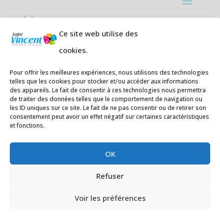
Adresses:
Ce site web utilise des
Ecole primaire de la Plage,
8 rue des
cookies.
Jasmins 64700 Hendaye
Téléphone
05 59 20 67 28
Pour offrir les meilleures expériences, nous utilisons des technologies
telles que les cookies pour stocker et/ou accéder aux informations
des appareils. Le fait de consentir à ces technologies nous permettra
Collège Hendaye ville,
1 rue de la
de traiter des données telles que le comportement de navigation ou
Libération 64700 Hendaye
les ID uniques sur ce site. Le fait de ne pas consentir ou de retirer son
consentement peut avoir un effet négatif sur certaines caractéristiques
Téléphone 05 59 48 89 00
et fonctions.
E-mail
:
secretariat@saintvincent.eus
OK
Refuser
Voir les préférences