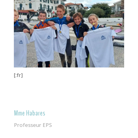
[:fr]
Mme Habares
Professeur EPS