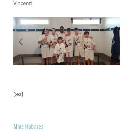
Vincent!!
[:es]
Mme Habares