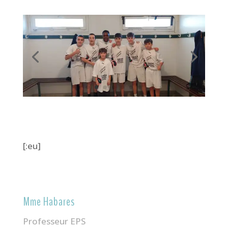
[:eu]
Mme Habares
Professeur EPS