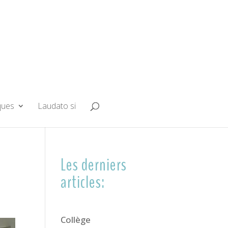
ques
Laudato si
Les derniers
articles:
Collège