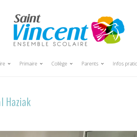
ire
Primaire
Collège
Parents
Infos prati
al Haziak