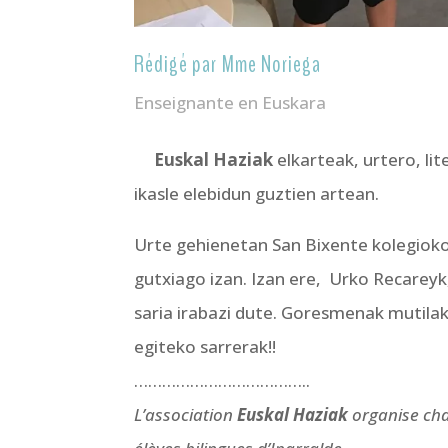
Rédigé par Mme Noriega
Enseignante en Euskara
Euskal Haziak
elkarteak, urtero, li
ikasle elebidun guztien artean.
Urte gehienetan San Bixente kolegioko 
gutxiago izan. Izan ere, Urko Recareyk
saria irabazi dute. Goresmenak mutila
egiteko sarrerak!!
………………………………..
L’association
Euskal Haziak
organise cha