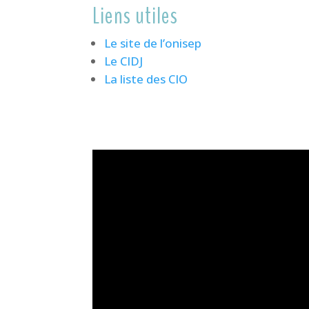
Liens utiles
Le site de l’onisep
Le CIDJ
La liste des CIO