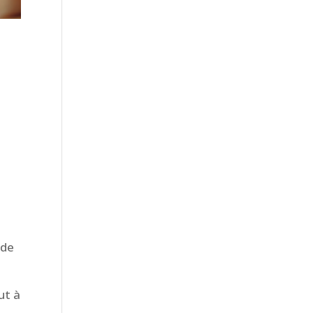
 de
t à