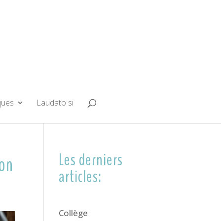
ques
Laudato si
Les derniers
ion
articles:
Collège