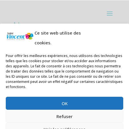
Adresses:
Ce site web utilise des
Ecole primaire de la Plage,
8 rue des
cookies.
Jasmins 64700 Hendaye
Téléphone
05 59 20 67 28
Pour offrir les meilleures expériences, nous utilisons des technologies
telles que les cookies pour stocker et/ou accéder aux informations
des appareils. Le fait de consentir à ces technologies nous permettra
Collège Hendaye ville,
1 rue de la
de traiter des données telles que le comportement de navigation ou
Libération 64700 Hendaye
les ID uniques sur ce site. Le fait de ne pas consentir ou de retirer son
consentement peut avoir un effet négatif sur certaines caractéristiques
Téléphone 05 59 48 89 00
et fonctions.
E-mail
:
secretariat@saintvincent.eus
OK
Refuser