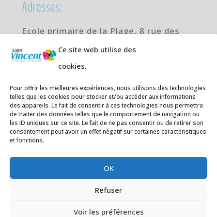
Adresses:
Ecole primaire de la Plage,
8 rue des
Jasmins 64700 Hendaye
Ce site web utilise des
Téléphone
05 59 20 67 28
cookies.
Collège Hendaye ville,
1 rue de la
Pour offrir les meilleures expériences, nous utilisons des technologies
Libération 64700 Hendaye
telles que les cookies pour stocker et/ou accéder aux informations
Téléphone 05 59 48 89 00
des appareils. Le fait de consentir à ces technologies nous permettra
de traiter des données telles que le comportement de navigation ou
les ID uniques sur ce site. Le fait de ne pas consentir ou de retirer son
E-mail
:
secretariat@saintvincent.eus
consentement peut avoir un effet négatif sur certaines caractéristiques
et fonctions.
OK
Refuser
Voir les préférences