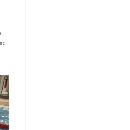
e
vec