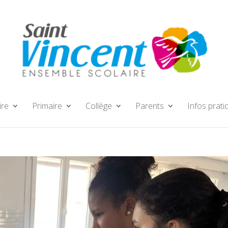
ire
Primaire
Collège
Parents
Infos prati