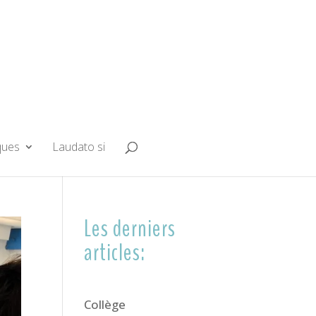
ques
Laudato si
Les derniers
articles:
Collège