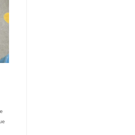
se
que