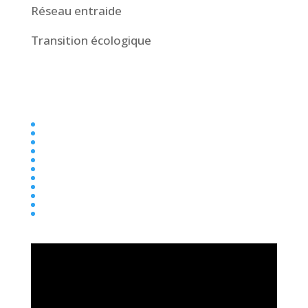
Réseau entraide
Transition écologique
Collège
Ecole
Elémentaire
Ensemble scolaire
Maternelle
newsletter
Parentalité
Presse
Primaire
Réseau entraide
Transition écologique