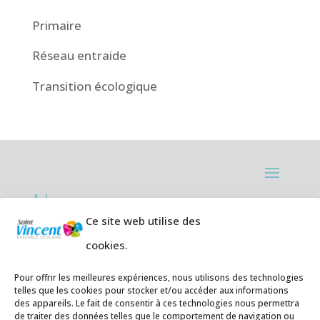
Primaire
Réseau entraide
Transition écologique
Adresses:
Ce site web utilise des
Ecole primaire de la Plage,
8 rue des
cookies.
Jasmins 64700 Hendaye
Téléphone
05 59 20 67 28
Pour offrir les meilleures expériences, nous utilisons des technologies
telles que les cookies pour stocker et/ou accéder aux informations
des appareils. Le fait de consentir à ces technologies nous permettra
Collège Hendaye ville,
1 rue de la
de traiter des données telles que le comportement de navigation ou