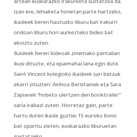
artean euskarazko irakurketa sustatzea da.
Izan ere, lehiaketa honetan parte hartzeko,
ikasleek beren hautuzko liburu bat irakurri
ondoan liburu hori aurkezteko bideo bat
ekoiztu zuten.
Ikasleek beren bideoak zinemako pantailan
ikusi dituzte, eta epaimahai lana egin dute.
Saint Vincent kolegioko ikasleek sari batzuk
ekarri zituzten: Ainhoa Beristainek eta Sara
Zapianek “hobeto ulertzen den booktrailer”
saria irabazi zuten. Horretaz gain, parte
hartu duten ikasle guztiei 15 euroko bono
bat oparitu zieten, euskarazko liburuetan
gastatzeko.