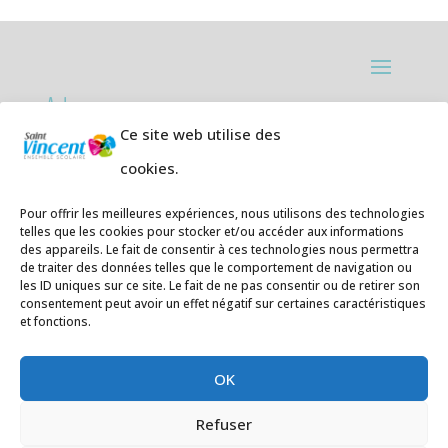
Adresses:
Ce site web utilise des
Ecole primaire de la Plage,
8 rue des
cookies.
Jasmins 64700 Hendaye
Téléphone
05 59 20 67 28
Pour offrir les meilleures expériences, nous utilisons des technologies
telles que les cookies pour stocker et/ou accéder aux informations
des appareils. Le fait de consentir à ces technologies nous permettra
Collège Hendaye ville,
1 rue de la
de traiter des données telles que le comportement de navigation ou
Libération 64700 Hendaye
les ID uniques sur ce site. Le fait de ne pas consentir ou de retirer son
consentement peut avoir un effet négatif sur certaines caractéristiques
Téléphone 05 59 48 89 00
et fonctions.
E-mail
:
secretariat@saintvincent.eus
OK
Refuser