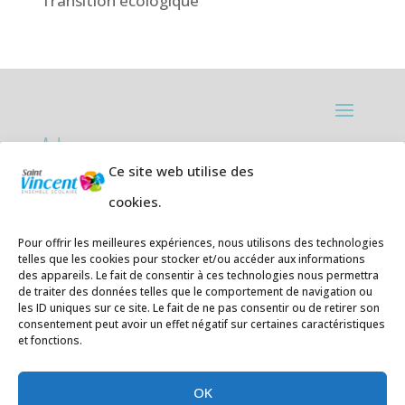
Transition écologique
Adresses:
Ce site web utilise des
Ecole primaire de la Plage,
8 rue des
cookies.
Jasmins 64700 Hendaye
Téléphone
05 59 20 67 28
Pour offrir les meilleures expériences, nous utilisons des technologies
telles que les cookies pour stocker et/ou accéder aux informations
des appareils. Le fait de consentir à ces technologies nous permettra
Collège Hendaye ville,
1 rue de la
de traiter des données telles que le comportement de navigation ou
Libération 64700 Hendaye
les ID uniques sur ce site. Le fait de ne pas consentir ou de retirer son
consentement peut avoir un effet négatif sur certaines caractéristiques
Téléphone 05 59 48 89 00
et fonctions.
E-mail
:
secretariat@saintvincent.eus
OK