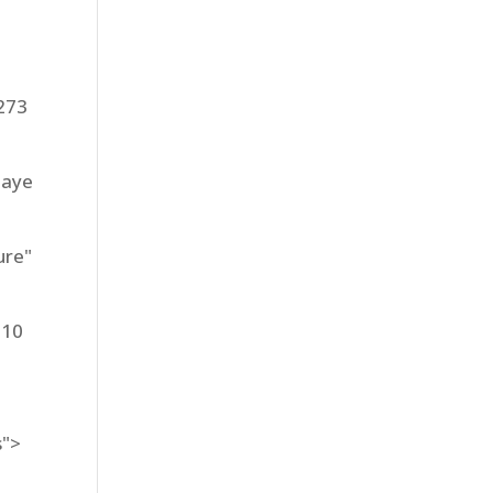
273
laye
ure"
:10
s">