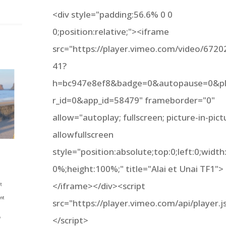
<div style="padding:56.6% 0 0
0;position:relative;"><iframe
src="https://player.vimeo.com/video/6720
41?
h=bc947e8ef8&badge=0&autopause=0&p
r_id=0&app_id=58479" frameborder="0"
allow="autoplay; fullscreen; picture-in-pict
allowfullscreen
style="position:absolute;top:0;left:0;width
0%;height:100%;" title="Alai et Unai TF1">
</iframe></div><script
src="https://player.vimeo.com/api/player.j
</script>