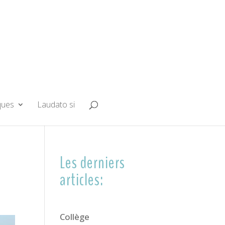
ques
Laudato si
Les derniers
articles:
Collège