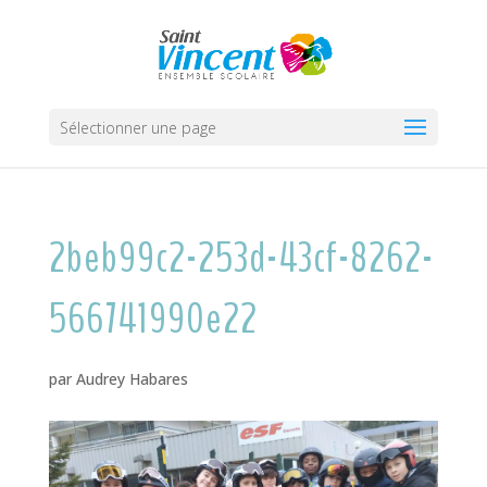
Sélectionner une page
2beb99c2-253d-43cf-8262-
566741990e22
par
Audrey Habares