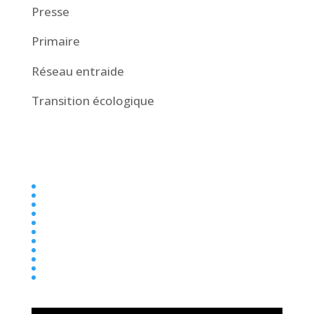
Presse
Primaire
Réseau entraide
Transition écologique
Collège
Ecole
Elémentaire
Ensemble scolaire
Maternelle
newsletter
Parentalité
Presse
Primaire
Réseau entraide
Transition écologique