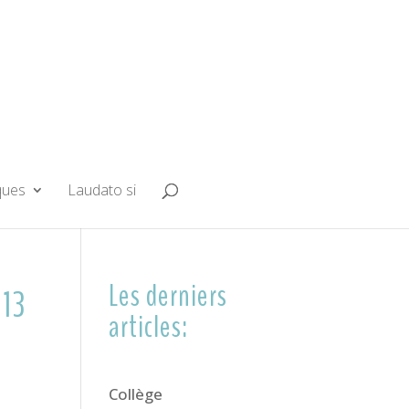
ques
Laudato si
Les derniers
 13
articles:
Collège