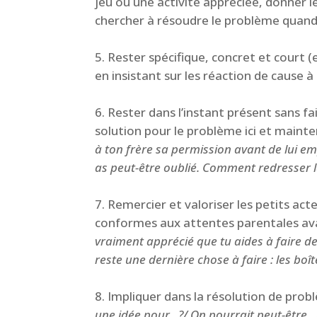
jeu ou une activité appréciée, donner 
chercher à résoudre le problème quand 
Rester spécifique, concret et court (
en insistant sur les réaction de cause à 
Rester dans l’instant présent sans fa
solution pour le problème ici et maint
à ton frère sa permission avant de lui empr
as peut-être oublié. Comment redresser l
Remercier et valoriser les petits act
conformes aux attentes parentales av
vraiment apprécié que tu aides à faire de 
reste une dernière chose à faire : les boî
Impliquer dans la résolution de probl
une idée pour.. ?/ On pourrait peut-être