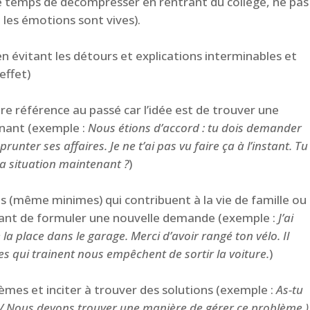
le temps de décompresser en rentrant du collège, ne pas
les émotions sont vives).
en évitant les détours et explications interminables et
effet)
ire référence au passé car l’idée est de trouver une
enant (exemple :
Nous étions d’accord : tu dois demander
unter ses affaires. Je ne t’ai pas vu faire ça à l’instant. Tu
a situation maintenant ?
)
es (même minimes) qui contribuent à la vie de famille ou
ant de formuler une nouvelle demande (exemple :
J’ai
la place dans le garage. Merci d’avoir rangé ton vélo. Il
tes qui trainent nous empêchent de sortir la voiture.
)
èmes et inciter à trouver des solutions (exemple :
As-tu
…/ Nous devons trouver une manière de gérer ce problème.)