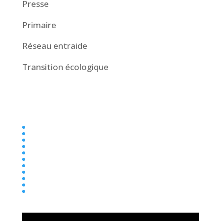
Presse
Primaire
Réseau entraide
Transition écologique
Collège
Ecole
Elémentaire
Ensemble scolaire
Maternelle
newsletter
Parentalité
Presse
Primaire
Réseau entraide
Transition écologique