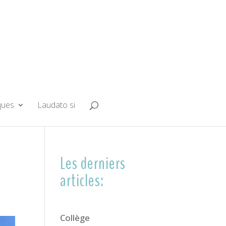
ques
Laudato si
Les derniers
articles:
Collège