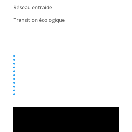
Réseau entraide
Transition écologique
Collège
Ecole
Elémentaire
Ensemble scolaire
Maternelle
newsletter
Parentalité
Presse
Primaire
Réseau entraide
Transition écologique